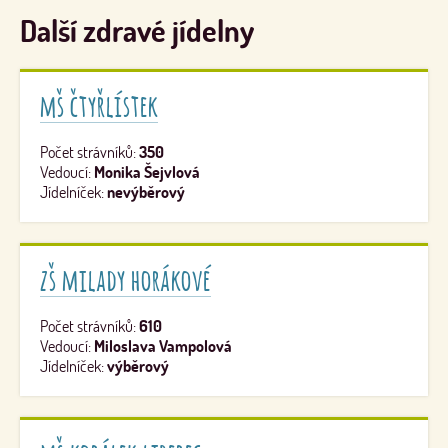
Další zdravé jídelny
mš čtyřlístek
Počet strávníků:
350
Vedoucí:
Monika Šejvlová
Jídelníček:
nevýběrový
zš milady horákové
Počet strávníků:
610
Vedoucí:
Miloslava Vampolová
Jídelníček:
výběrový