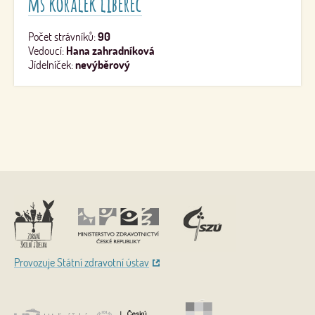
mš korálek liberec
Počet strávníků:
90
Vedoucí:
Hana zahradníková
Jídelníček:
nevýběrový
Nahoru
Provozuje Státní zdravotní ústav