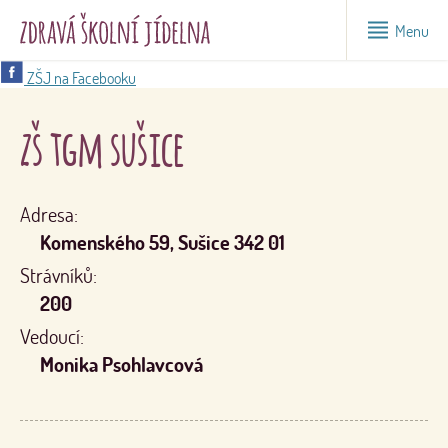
Menu
ZŠJ na Facebooku
zš tgm sušice
Adresa:
Komenského 59, Sušice 342 01
Strávníků:
200
Vedoucí:
Monika Psohlavcová