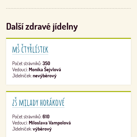
Další zdravé jídelny
mš čtyřlístek
Počet strávníků:
350
Vedoucí:
Monika Šejvlová
Jídelníček:
nevýběrový
zš milady horákové
Počet strávníků:
610
Vedoucí:
Miloslava Vampolová
Jídelníček:
výběrový