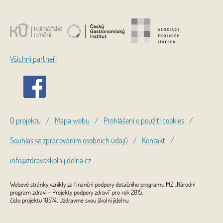
Všichni partneři
O projektu
/
Mapa webu
/
Prohlášení o použití cookies
/
Souhlas se zpracováním osobních údajů
/
Kontakt
/
info@zdravaskolnijidelna.cz
Webové stránky vznikly za finanční podpory dotačního programu MZ „Národní
program zdraví – Projekty podpory zdraví“ pro rok 2015,
číslo projektu 10574, Uzdravme svou školní jídelnu.