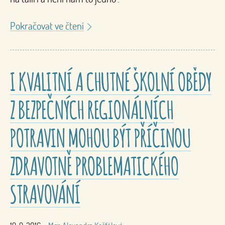
Pokračovat ve čtení
I KVALITNÍ A CHUTNÉ ŠKOLNÍ OBĚDY
Z BEZPEČNÝCH REGIONÁLNÍCH
POTRAVIN MOHOU BÝT PŘÍČINOU
ZDRAVOTNĚ PROBLEMATICKÉHO
STRAVOVÁNÍ