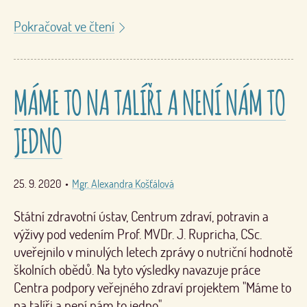
Pokračovat ve čtení
MÁME TO NA TALÍŘI A NENÍ NÁM TO
JEDNO
25. 9. 2020
•
Mgr. Alexandra Košťálová
Státní zdravotní ústav, Centrum zdraví, potravin a
výživy pod vedením Prof. MVDr. J. Rupricha, CSc.
uveřejnilo v minulých letech zprávy o nutriční hodnotě
školních obědů. Na tyto výsledky navazuje práce
Centra podpory veřejného zdraví projektem "Máme to
na talíři a není nám to jedno".