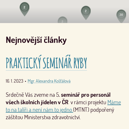
2
2
30
2
3
Nejnovější články
PRAKTICKÝ SEMINÁŘ RYBY
16. 1. 2023
•
Mgr. Alexandra Košťálová
Srdečně Vás zveme na 5
. seminář pro personál
všech školních jídelen v ČR
v rámci projektu
Máme
to na talíři a není nám to jedno
(MTNT) podpořený
záštitou Ministerstva zdravotnictví.