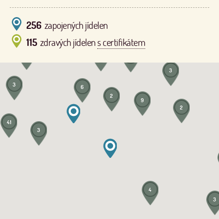
256
zapojených jídelen
115
zdravých jídelen
s certifikátem
3
2
6
3
3
6
2
9
2
41
3
4
3