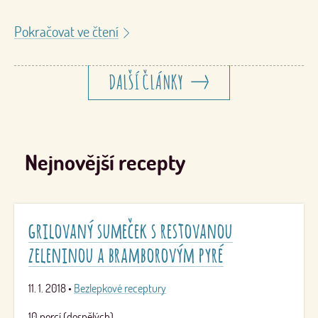
Pokračovat ve čtení
DALŠÍ ČLÁNKY
Nejnovější recepty
grilovaný sumeček s restovanou
zeleninou a bramborovým pyré
11. 1. 2018
•
Bezlepkové receptury
10 porcí (dospělých)