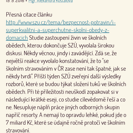
19. 9. 2016
•
Mgr. Alexandra Košťálová
Přesná citace článku
http://www.szu.cz/tema/bezpecnost-potravin/i-
superkvalitni-a-superchutne-skolni-obedy-z-
domacich
Studie zastoupení živin ve školních
obědech, kterou dokončuje SZÚ, vyvolala širokou
diskusi. Někdy věcnou, jindy i zavádějící. Zdá se, že
největší reakce vyvolalo konstatování, že to "se
školním stravováním v ČR zase není tak špatné, jak se
někdy tvrdí". Příští týden SZÚ zveřejní další výsledky
rozborů, které se budou týkat složení tuků ve školních
obědech. Při té příležitosti neuškodí zopakovat si v
následující krátké eseji, co studie cílevědomě řeší a co
ne. Nesupluje náplň práce jiných odborných skupin
napříč resorty. A nemají to opravdu lehké, pokud jde o
7 miliard Kč, které se údajně ročně protočí ve školním
stravování.