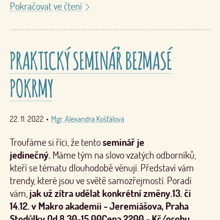
Pokračovat ve čtení
PRAKTICKÝ SEMINÁŘ BEZMASÉ
POKRMY
22. 11. 2022
•
Mgr. Alexandra Košťálová
Troufáme si říci, že tento
seminář je
jedinečný.
Máme tým na slovo vzatých odborníků,
kteří se tématu dlouhodobě věnují. Představí vám
trendy, které jsou ve světě samozřejmostí. Poradí
vám,
jak už zítra udělat konkrétní změny.
13. či
14.12. v Makro akademii - Jeremiášova, Praha
Stodůlky,
Od 8.30-15.00
Cena 2200,- Kč/osobu