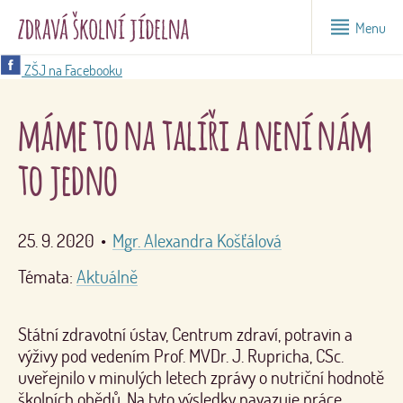
Menu
ZŠJ na Facebooku
máme to na talíři a není nám
to jedno
25. 9. 2020
•
Mgr. Alexandra Košťálová
Témata:
Aktuálně
Státní zdravotní ústav, Centrum zdraví, potravin a
výživy pod vedením Prof. MVDr. J. Rupricha, CSc.
uveřejnilo v minulých letech zprávy o nutriční hodnotě
školních obědů. Na tyto výsledky navazuje práce