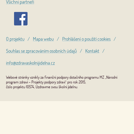
Všichni partneři
O projektu
/
Mapa webu
/
Prohlášení o použití cookies
/
Souhlas se zpracováním osobních údajů
/
Kontakt
/
info@zdravaskolnijidelna.cz
Webové stránky vznikly za finanční podpory dotačního programu MZ „Národní
program zdraví – Projekty podpory zdraví“ pro rok 2015,
číslo projektu 10574, Uzdravme svou školní jídelnu.