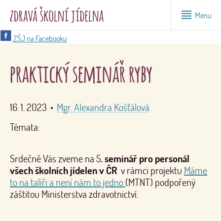
Menu
ZŠJ na Facebooku
praktický seminář ryby
16. 1. 2023
•
Mgr. Alexandra Košťálová
Témata:
Srdečně Vás zveme na 5
. seminář pro personál
všech školních jídelen v ČR
v rámci projektu
Máme
to na talíři a není nám to jedno
(MTNT) podpořený
záštitou Ministerstva zdravotnictví.