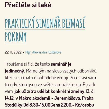
Přečtěte si také
PRAKTICKÝ SEMINÁŘ BEZMASÉ
POKRMY
22. 11. 2022
•
Mgr. Alexandra Košťálová
Troufáme si říci, že tento
seminář je
jedinečný.
Máme tým na slovo vzatých odborníků,
kteří se tématu dlouhodobě věnují. Představí vám
trendy, které jsou ve světě samozřejmostí. Poradí
vám,
jak už zítra udělat konkrétní změny.
13. či
14.12. v Makro akademii - Jeremiášova, Praha
Stodůlky,
Od 8.30-15.00
Cena 2200,- Kč/osobu