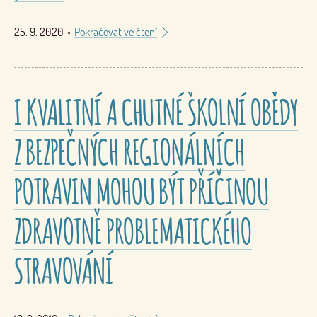
25. 9. 2020
•
Pokračovat ve čtení
I KVALITNÍ A CHUTNÉ ŠKOLNÍ OBĚDY
Z BEZPEČNÝCH REGIONÁLNÍCH
POTRAVIN MOHOU BÝT PŘÍČINOU
ZDRAVOTNĚ PROBLEMATICKÉHO
STRAVOVÁNÍ