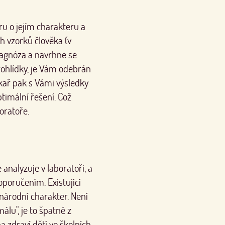
ru o jejím charakteru a
ch vzorků člověka (v
diagnóza a navrhne se
rohlídky, je Vám odebrán
ékař pak s Vámi výsledky
timální řešení. Což
oratoře.
 analyzuje v laboratoři, a
poručením. Existující
národní charakter. Není
lu", je to špatné z
 zdraví dětí ve školních