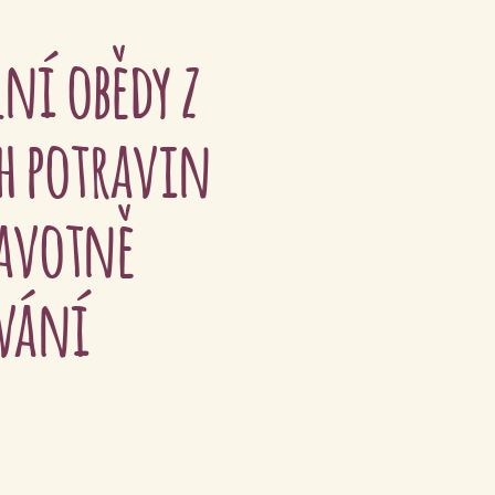
ní obědy z
h potravin
ravotně
ování