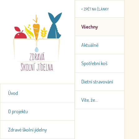
<
ZPĚT NA ČLÁNKY
Všechny
Aktuálně
Spotřební koš
Dietní stravování
Úvod
Víte, že...
O projektu
Zdravé školní jídelny