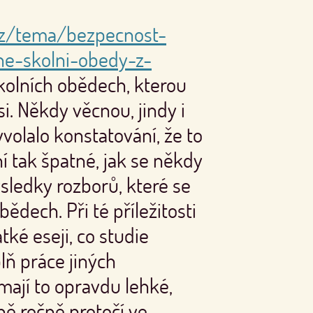
cz/tema/bezpecnost-
ne-skolni-obedy-z-
kolních obědech, kterou
i. Někdy věcnou, jindy i
yvolalo konstatování, že to
í tak špatné, jak se někdy
výsledky rozborů, které se
ědech. Při té příležitosti
tké eseji, co studie
lň práce jiných
mají to opravdu lehké,
ně ročně protočí ve