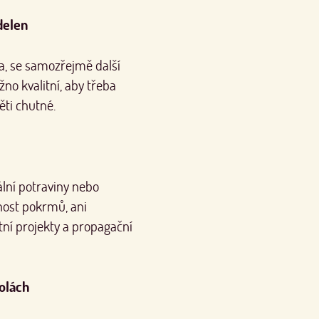
delen
la, se samozřejmě další
žno kvalitní, aby třeba
děti chutné.
ální potraviny nebo
nost pokrmů, ani
tní projekty a propagační
olách