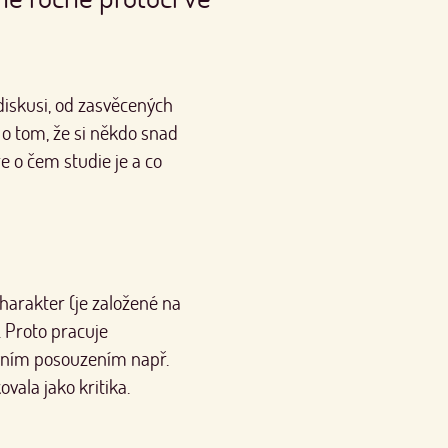
diskusi, od zasvěcených
í o tom, že si někdo snad
ře o čem studie je a co
harakter (je založené na
". Proto pracuje
tivním posouzením např.
vala jako kritika.