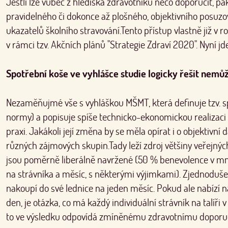
Jestli lze vůbec z hlediska zdravotníků něco doporučit, pa
pravidelného či dokonce až plošného, objektivního posuzo
ukazatelů školního stravování.Tento přístup vlastně již v ro
v rámci tzv. Akčních plánů "Strategie Zdraví 2020". Nyní j
Spotřební koše ve vyhlášce studie logicky řešit nemů
Nezaměňujmé vše s vyhláškou MŠMT, která definuje tzv. s
normy) a popisuje spíše technicko-ekonomickou realizaci 
praxi. Jakákoli její změna by se měla opírat i o objektivní 
různých zájmových skupin.Tady leží zdroj většiny veřejnýc
jsou poměrně liberálně navržené (50 % benevolence v mno
na strávníka a měsíc, s některými výjimkami). Zjednodušen
nakoupí do své lednice na jeden měsíc. Pokud ale nabízí 
den, je otázka, co má každý individuální strávník na talíři
to ve výsledku odpovídá zmíněnému zdravotnímu doporu