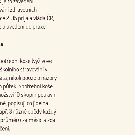
k je to zavedení
vání zdravotních
ce 2015 přijala vláda ČR,
de o uvedení do praxe.
že
potřební koše (výživové
školního stravování v
data, nikoli pouze o názory
h půtek. Spotřební koše
žství 10 skupin potravin
ě, popisují co jídelna
např. 3 různé obědy každý
 v průměru za měsíc a zda
čení.