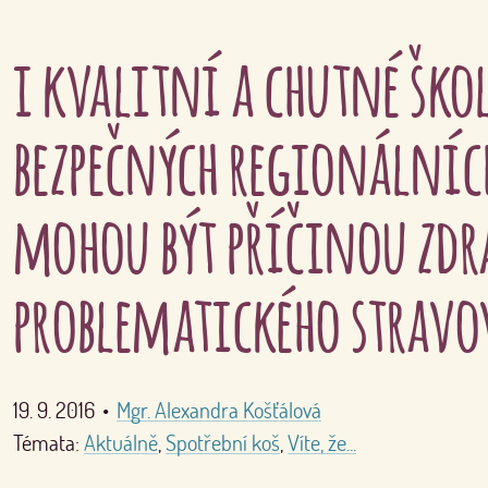
i kvalitní a chutné škol
bezpečných regionálníc
mohou být příčinou zd
problematického strav
19. 9. 2016
•
Mgr. Alexandra Košťálová
Témata:
Aktuálně
,
Spotřební koš
,
Víte, že...