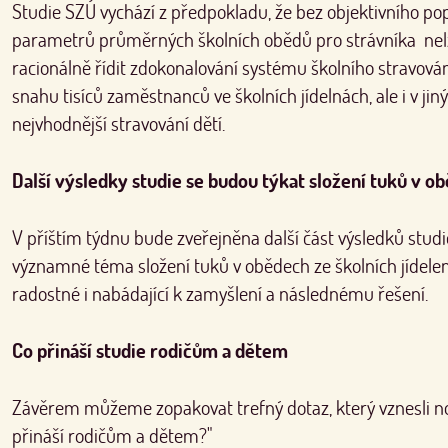
Studie SZÚ vychází z předpokladu, že bez objektivního po
parametrů průměrných školních obědů pro strávníka nel
racionálně řídit zdokonalování systému školního stravován
snahu tisíců zaměstnanců ve školních jídelnách, ale i v jiný
nejvhodnější stravování dětí.
Další výsledky studie se budou týkat složení tuků v o
V příštím týdnu bude zveřejněna další část výsledků studi
významné téma složení tuků v obědech ze školních jídelen
radostné i nabádající k zamyšlení a následnému řešení.
Co přináší studie rodičům a dětem
Závěrem můžeme zopakovat trefný dotaz, který vznesli nov
přináší rodičům a dětem?"