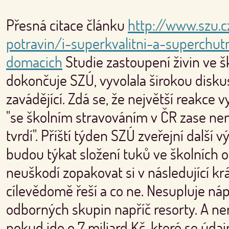
Přesná citace článku
http://www.szu.
potravin/i-superkvalitni-a-superchut
domacich
Studie zastoupení živin ve š
dokončuje SZÚ, vyvolala širokou diskus
zavádějící. Zdá se, že největší reakce v
"se školním stravováním v ČR zase nen
tvrdí". Příští týden SZÚ zveřejní další 
budou týkat složení tuků ve školních ob
neuškodí zopakovat si v následující krá
cílevědomě řeší a co ne. Nesupluje náp
odborných skupin napříč resorty. A ne
pokud jde o 7 miliard Kč, které se údaj