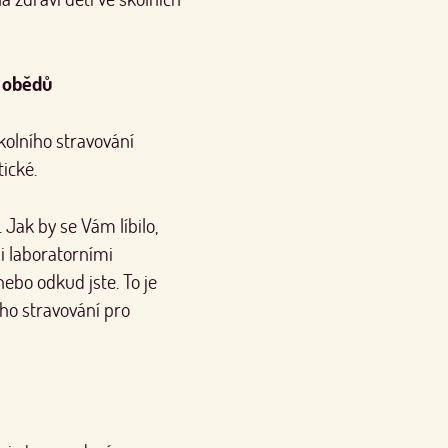
 obědů
kolního stravování
ické.
 Jak by se Vám líbilo,
mi laboratorními
nebo odkud jste. To je
ího stravování pro