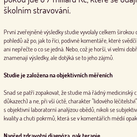
školním stravování.
První zveřejněné výsledky studie vyvolaly celkem širokou 
pohledů až po, jak to říci, podivné komentáře, které svědč
ani nepřečte o co se jedná. Nebo, což je horší, ví velmi dob
znamenají výsledky, ale dotýká se to jeho zájmů.
Studie je založena na objektivních měřeních
Snad se patří zopakovat, že studie má řádný medicinský c
důkazech) a ne, při vší úctě, charakter "lidového léčitelství
s objektivní laboratorní analýzou obědů, nikoli se subjek
kvality a chuti pokrmů, která se v komentářích médií opako
Napřed zdravotní diagnóza, pak terapie