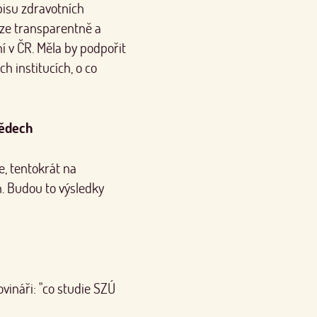
pisu zdravotních
ze transparentně a
í v ČR. Měla by podpořit
ch institucích, o co
bědech
e, tentokrát na
. Budou to výsledky
ináři: "co studie SZÚ