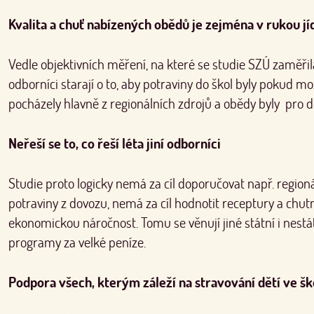
Kvalita a chuť nabízených obědů je zejména v rukou jí
Vedle objektivních měření, na které se studie SZÚ zaměři
odborníci starají o to, aby potraviny do škol byly pokud mo
pocházely hlavně z regionálních zdrojů a obědy byly pro 
Neřeší se to, co řeší léta jiní odborníci
Studie proto logicky nemá za cíl doporučovat např. region
potraviny z dovozu, nemá za cíl hodnotit receptury a chut
ekonomickou náročnost. Tomu se věnují jiné státní i nestá
programy za velké peníze.
Podpora všech, kterým záleží na stravování dětí ve šk