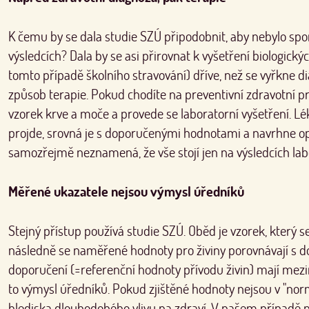
K čemu by se dala studie SZÚ připodobnit, aby nebylo spo
výsledcích? Dala by se asi přirovnat k vyšetření biologický
tomto případě školního stravování) dříve, než se vyřkne 
způsob terapie. Pokud chodíte na preventivní zdravotní p
vzorek krve a moče a provede se laboratorní vyšetření. L
projde, srovná je s doporučenými hodnotami a navrhne op
samozřejmě neznamená, že vše stojí jen na výsledcích lab
Měřené ukazatele nejsou výmysl úředníků
Stejný přístup používá studie SZÚ. Oběd je vzorek, který se
následně se naměřené hodnoty pro živiny porovnávají s do
doporučení (=referenční hodnoty přívodu živin) mají mezi
to výmysl úředníků. Pokud zjištěné hodnoty nejsou v "normá
hlediska dlouhodobého vlivu na zdraví. V našem případě na