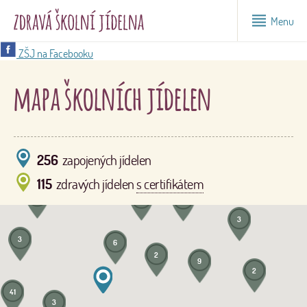
Menu
ZŠJ na Facebooku
mapa školních jídelen
256
zapojených jídelen
115
zdravých jídelen
s certifikátem
3
2
6
3
3
6
2
9
2
41
3