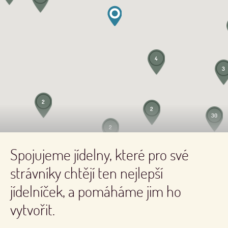
4
3
2
2
30
2
3
Spojujeme jídelny, které pro své
strávníky chtějí ten nejlepší
jídelníček, a pomáháme jim ho
vytvořit.