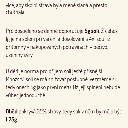
více, aby školní strava byla méně slaná a přesto
chutnala.
Pro dospělého se denně doporučuje
5g soli
. Z čehož
1g je na solení při vaření a dosolování a 4g jsou již
přítomny v nakupovaných potravinách – pečivo,
uzeniny sýry.
U dětí je norma pro příjem soli ještě přísnější.
Množství soli se má snižovat postupně, vezměme si
tedy oněch 5g jako první metu. Už její splnění nebude
vůbec jednoduché.
Oběd
pokrývá 35% stravy, tedy soli v něm by mělo být
1,75g