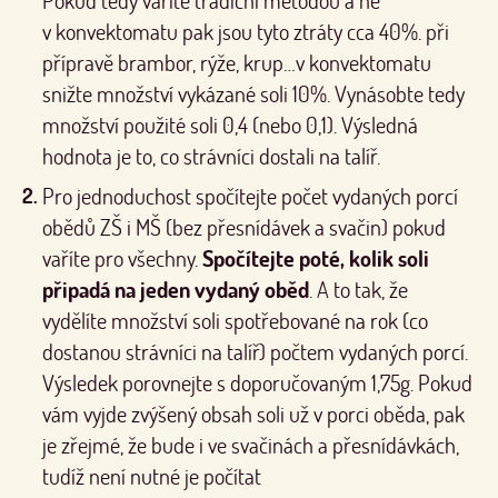
Pokud tedy vaříte tradiční metodou a ne
v konvektomatu pak jsou tyto ztráty cca 40%. při
přípravě brambor, rýže, krup…v konvektomatu
snižte množství vykázané soli 10%. Vynásobte tedy
množství použité soli 0,4 (nebo 0,1). Výsledná
hodnota je to, co strávníci dostali na talíř.
Pro jednoduchost spočítejte počet vydaných porcí
obědů ZŠ i MŠ (bez přesnídávek a svačin) pokud
vaříte pro všechny.
Spočítejte poté, kolik soli
připadá na jeden vydaný oběd
. A to tak, že
vydělíte množství soli spotřebované na rok (co
dostanou strávníci na talíř) počtem vydaných porcí.
Výsledek porovnejte s doporučovaným 1,75g. Pokud
vám vyjde zvýšený obsah soli už v porci oběda, pak
je zřejmé, že bude i ve svačinách a přesnídávkách,
tudíž není nutné je počítat