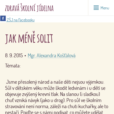
Menu
ZŠJ na Facebooku
jak méně solit
8. 9. 2015
•
Mgr. Alexandra Košťálová
Témata:
Jsme přesolený národ a naše děti nejsou výjimkou.
Sůl v dětském věku může škodit ledvinám i u dětí se
objevuje zvýšený krevní tlak. Na slanou (i sladkou)
chuť vzniká návyk (jako u drog). Pro sůl ve školním
stravování není norma, záleží na chuti kuchařky, ale to
nestačí. Pojďte se s námi podívat, co můžete udělat