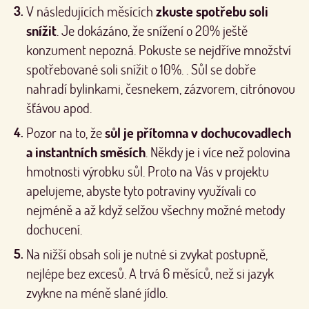
V následujících měsících
zkuste spotřebu soli
snížit
. Je dokázáno, že snížení o 20% ještě
konzument nepozná. Pokuste se nejdříve množství
spotřebované soli snížit o 10%. . Sůl se dobře
nahradí bylinkami, česnekem, zázvorem, citrónovou
šťávou apod.
Pozor na to, že
sůl je přítomna v dochucovadlech
a instantních směsích
. Někdy je i více než polovina
hmotnosti výrobku sůl. Proto na Vás v projektu
apelujeme, abyste tyto potraviny využívali co
nejméně a až když selžou všechny možné metody
dochucení.
Na nižší obsah soli je nutné si zvykat postupně,
nejlépe bez excesů. A trvá 6 měsíců, než si jazyk
zvykne na méně slané jídlo.