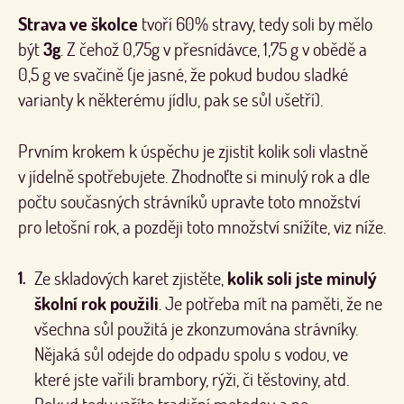
Strava ve školce
tvoří 60% stravy, tedy soli by mělo
být
3g
. Z čehož 0,75g v přesnídávce, 1,75 g v obědě a
0,5 g ve svačině (je jasné, že pokud budou sladké
varianty k některému jídlu, pak se sůl ušetří).
Prvním krokem k úspěchu je zjistit kolik soli vlastně
v jídelně spotřebujete. Zhodnoťte si minulý rok a dle
počtu současných strávníků upravte toto množství
pro letošní rok, a později toto množství snížíte, viz níže.
Ze skladových karet zjistěte,
kolik soli jste minulý
školní rok použili
. Je potřeba mít na paměti, že ne
všechna sůl použitá je zkonzumována strávníky.
Nějaká sůl odejde do odpadu spolu s vodou, ve
které jste vařili brambory, rýži, či těstoviny, atd.