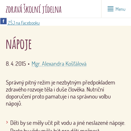
Menu
ZŠJ na Facebooku
nápoje
8. 4. 2015
•
Mgr. Alexandra Košťálová
Správný pitný režim je nezbytným předpokladem
zdravého rozvoje těla i duše člověka. Nutriční
doporučení proto pamatuje i na správnou volbu
nápojů.
Děti by se měly učit pít vodu a jiné neslazené nápoje.
Proto by vždy měla být pro děti možnost