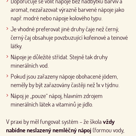
Doporučuje se volit nápoje bez nadbytku barviv a
aromat, nezařazovat výrazně barvené nápoje jako
např. modré nebo nápoje kolového typu.
Je vhodné preferovat jiné druhy čaje než černý,
černý čaj obsahuje povzbuzující kofeinové a teinové
látky.
Nápoje je důležité střídat. Stejně tak druhy
minerálních vod.
Pokud jsou zařazeny nápoje obohacené jódem,
neměly by být zařazovány častěji než 1x v týdnu.
Nápoj je „pouze“ nápoj, hlavním zdrojem
minerálních látek a vitaminů je jídlo.
V praxi by měl fungovat systém – že škola
vždy
nabídne neslazený nemléčný nápoj
(formou vody,