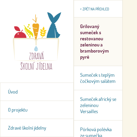
<
ZPĚT NA PŘEHLED
Grilovaný
sumeček s
restovanou
zeleninou a
bramborovým
pyré
Sumeček s teplým
čočkovým salátem
Úvod
Sumeček africký se
zeleninou
O projektu
Versailles
Zdravé školní jídelny
Pórková polévka
ze sumečka