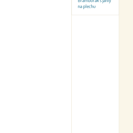
Bramborák s jáhly
na plechu