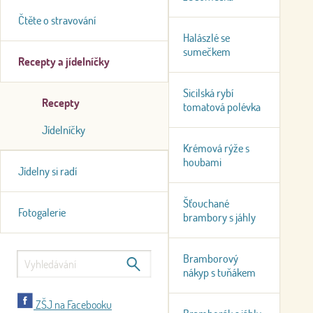
Čtěte o stravování
Halászlé se
sumečkem
Recepty a jídelníčky
Sicilská rybí
Recepty
tomatová polévka
Jídelníčky
Krémová rýže s
houbami
Jídelny si radí
Šťouchané
Fotogalerie
brambory s jáhly
Bramborový
nákyp s tuňákem
ZŠJ na Facebooku