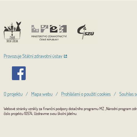
Provozuje Státní zdravotní ústav
O projektu
/
Mapa webu
/
Prohlášení o použití cookies
/
Souhlas s
Webové stránky vznikly za finanční podpory dotačního programu MZ „Národní program zdrav
číslo projektu 10574, Uzdravme svou školní jídelnu.