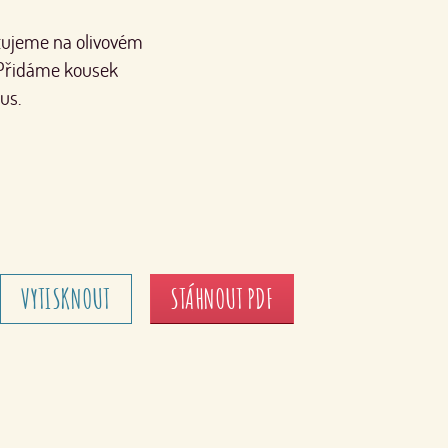
tujeme na olivovém
. Přidáme kousek
us.
VYTISKNOUT
STÁHNOUT PDF