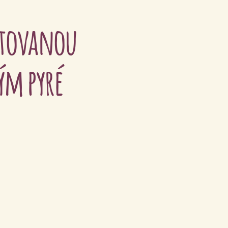
stovanou
ým pyré