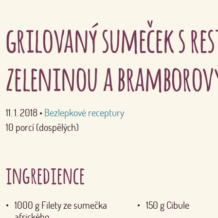
grilovaný sumeček s re
zeleninou a bramborov
11. 1. 2018
•
Bezlepkové receptury
10 porcí (dospělých)
ingredience
1000
g
Filety ze sumečka
150
g
Cibule
afrického