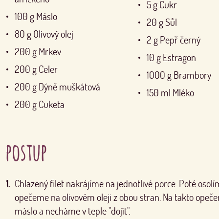
5
g
Cukr
100
g
Máslo
20
g
Sůl
80
g
Olivový olej
2
g
Pepř černý
200
g
Mrkev
10
g
Estragon
200
g
Celer
1000
g
Brambory
200
g
Dýně muškátová
150
ml
Mléko
200
g
Cuketa
postup
Chlazený filet nakrájíme na jednotlivé porce. Poté osol
opečeme na olivovém oleji z obou stran. Na takto opeče
máslo a necháme v teple "dojít".