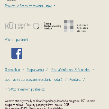
Provozuje Státní zdravotní ústav
Všichni partneři
O projektu
/
Mapa webu
/
Prohlášení o použití cookies
/
Souhlas se zpracováním osobních údajů
/
Kontakt
/
info@zdravaskolnijidelna.cz
Webové stránky vznikly za finanční podpory dotačního programu MZ „Národní
program zdraví – Projekty podpory zdraví“ pro rok 2015,
číslo projektu 10574, Uzdravme svou školní jídelnu.