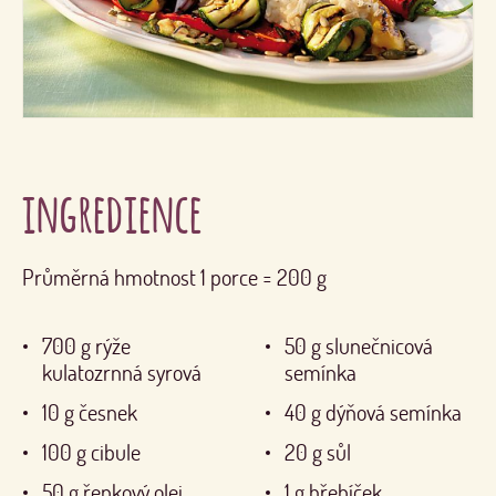
ingredience
Průměrná hmotnost 1 porce = 200 g
700
g
rýže
50
g
slunečnicová
kulatozrnná syrová
semínka
10
g
česnek
40
g
dýňová semínka
100
g
cibule
20
g
sůl
50
g
řepkový olej
1
g
hřebíček