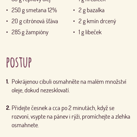
250
g
smetana 12%
2
g
bazalka
20
g
citrónová šťáva
2
g
kmín drcený
285
g
žampióny
1
g
libeček
postup
Pokrájenou cibuli osmahněte na malém množství
oleje, dokud nezesklovatí.
Přidejte česnek a cca po 2 minutách, když se
rozvoní, vsypte na pánev i rýži, promíchejte a zlehka
osmahnete.