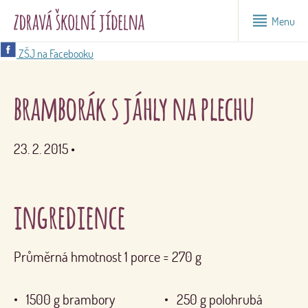
Menu
ZŠJ na Facebooku
bramborák s jáhly na plechu
23. 2. 2015
•
ingredience
Průměrná hmotnost 1 porce = 270 g
1500
g
brambory
250
g
polohrubá