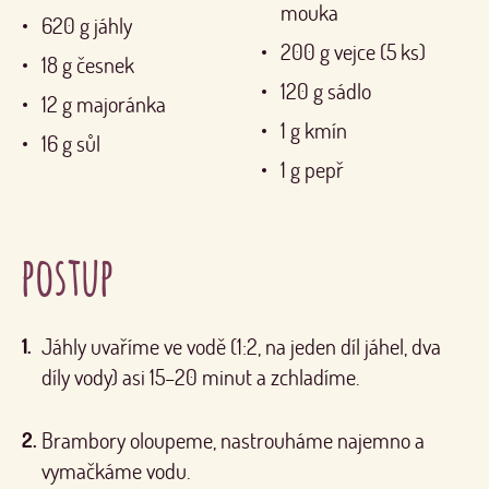
mouka
620
g
jáhly
200
g
vejce (5 ks)
18
g
česnek
120
g
sádlo
12
g
majoránka
1
g
kmín
16
g
sůl
1
g
pepř
postup
Jáhly uvaříme ve vodě (1:2, na jeden díl jáhel, dva
díly vody) asi 15–20 minut a zchladíme.
Brambory oloupeme, nastrouháme najemno a
vymačkáme vodu.