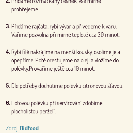
Přidáme rozmačkaný česnek, vše mírně
prohřejeme.
Přidáme rajčata, rybí vývar a přivedeme k varu.
Vaříme pozvolna při mírné teplotě cca 30 minut.
Rybí filé nakrájíme na menší kousky, osolíme je a
opepříme. Poté orestujeme na oleji a vložíme do
polévky.Provaříme ještě cca 10 minut.
Dle potřeby dochutíme polévku citrónovou šťávou.
Hotovou polévku při servírování zdobíme
plocholistou perželí.
Zdroj:
Bidfood