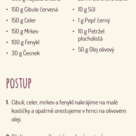
150
g
Cibule červená
10
g
Sůl
150
g
Celer
1
g
Pepř černý
150
g
Mrkev
10
g
Petržel
plocholistá
100
g
Fenykl
50
g
Olej olivový
30
g
Česnek
postup
Cibuli, celer, mrkev a fenykl nakrájíme na malé
kostičky a opatrně orestujeme v hrnci na olivovém
oleji.