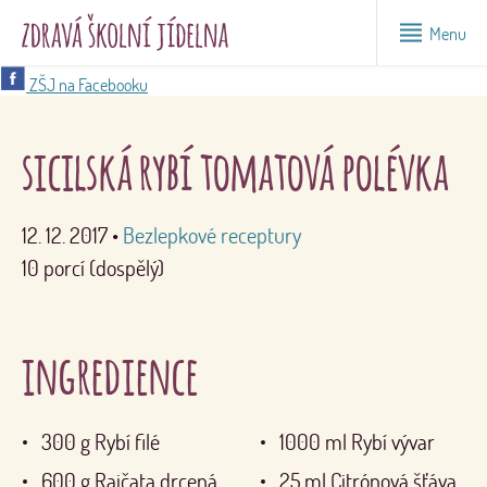
Menu
ZŠJ na Facebooku
sicilská rybí tomatová polévka
12. 12. 2017
•
Bezlepkové receptury
10 porcí (dospělý)
ingredience
300
g
Rybí filé
1000
ml
Rybí vývar
600
g
Rajčata drcená
25
ml
Citrónová šťáva