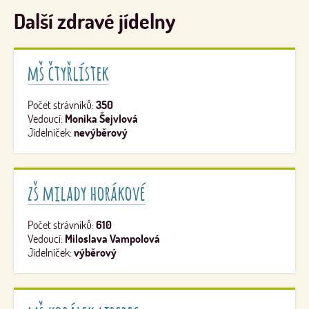
Další zdravé jídelny
mš čtyřlístek
Počet strávníků:
350
Vedoucí:
Monika Šejvlová
Jídelníček:
nevýběrový
zš milady horákové
Počet strávníků:
610
Vedoucí:
Miloslava Vampolová
Jídelníček:
výběrový