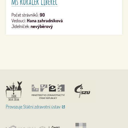
mš korálek liberec
Počet strávníků:
90
Vedoucí:
Hana zahradníková
Jídelníček:
nevýběrový
Nahoru
Provozuje Státní zdravotní ústav