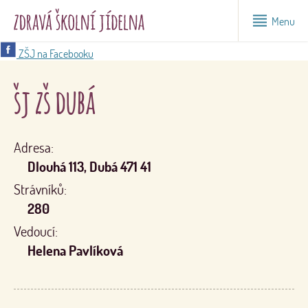
Menu
ZŠJ na Facebooku
šj zš dubá
Adresa:
Dlouhá 113, Dubá 471 41
Strávníků:
280
Vedoucí:
Helena Pavlíková