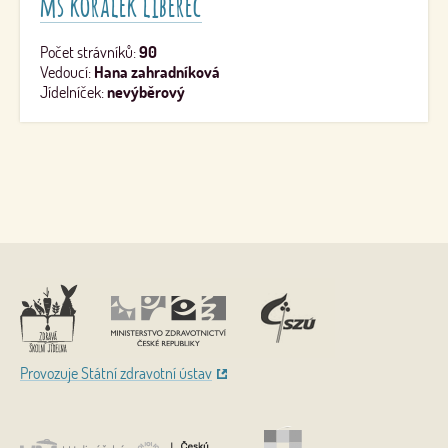
mš korálek liberec
Počet strávníků:
90
Vedoucí:
Hana zahradníková
Jídelníček:
nevýběrový
Nahoru
Provozuje Státní zdravotní ústav