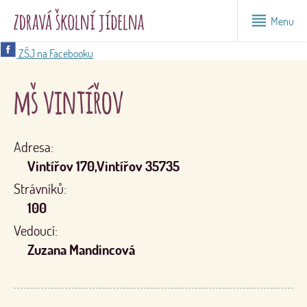
Menu
ZŠJ na Facebooku
mš vintířov
Adresa:
Vintířov 170,Vintířov 35735
Strávníků:
100
Vedoucí:
Zuzana Mandincová