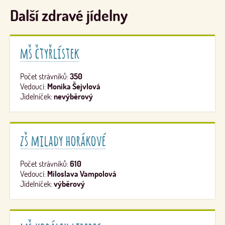
Další zdravé jídelny
mš čtyřlístek
Počet strávníků:
350
Vedoucí:
Monika Šejvlová
Jídelníček:
nevýběrový
zš milady horákové
Počet strávníků:
610
Vedoucí:
Miloslava Vampolová
Jídelníček:
výběrový