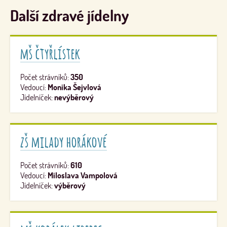
Další zdravé jídelny
mš čtyřlístek
Počet strávníků:
350
Vedoucí:
Monika Šejvlová
Jídelníček:
nevýběrový
zš milady horákové
Počet strávníků:
610
Vedoucí:
Miloslava Vampolová
Jídelníček:
výběrový