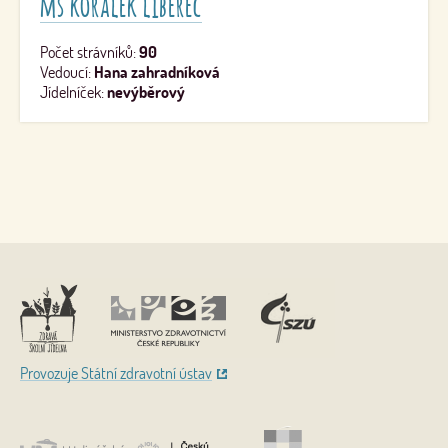
mš korálek liberec
Počet strávníků:
90
Vedoucí:
Hana zahradníková
Jídelníček:
nevýběrový
Nahoru
Provozuje Státní zdravotní ústav