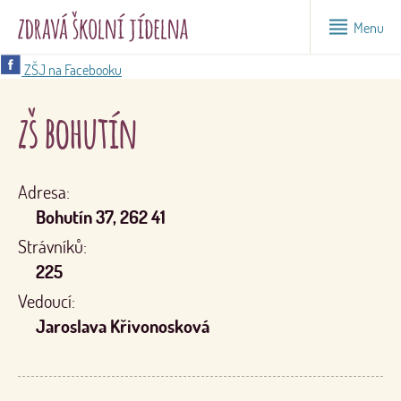
Menu
ZŠJ na Facebooku
zš bohutín
Adresa:
Bohutín 37, 262 41
Strávníků:
225
Vedoucí:
Jaroslava Křivonosková