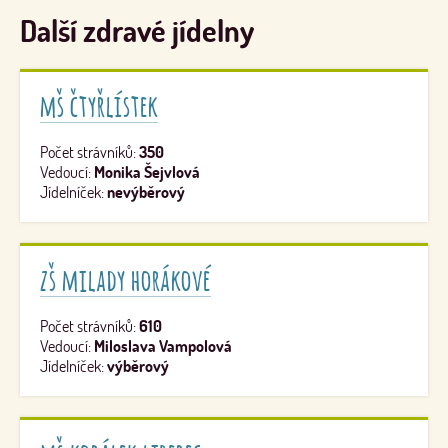
Další zdravé jídelny
mš čtyřlístek
Počet strávníků:
350
Vedoucí:
Monika Šejvlová
Jídelníček:
nevýběrový
zš milady horákové
Počet strávníků:
610
Vedoucí:
Miloslava Vampolová
Jídelníček:
výběrový