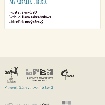
mš korálek liberec
Počet strávníků:
90
Vedoucí:
Hana zahradníková
Jídelníček:
nevýběrový
Nahoru
Provozuje Státní zdravotní ústav