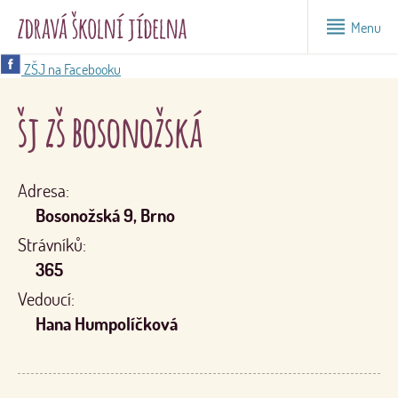
Menu
ZŠJ na Facebooku
šj zš bosonožská
Adresa:
Bosonožská 9, Brno
Strávníků:
365
Vedoucí:
Hana Humpolíčková