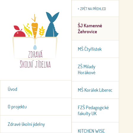
<
ZPĚT NA PŘEHLED
ŠJ Kamenné
Žehrovice
MŠ Čtyřlístek
ZŠ Milady
Horákové
Úvod
MŠ Korálek Liberec
O projektu
FZŠ Pedagogické
fakulty UK
Zdravé školní jídelny
KITCHEN WISE