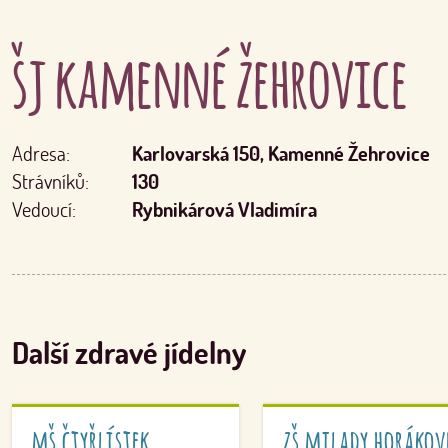
šj kamenné žehrovice
Adresa:
Karlovarská 150, Kamenné Žehrovice
Strávníků:
130
Vedoucí:
Rybnikárová Vladimíra
Další zdravé jídelny
mš čtyřlístek
zš milady horákov