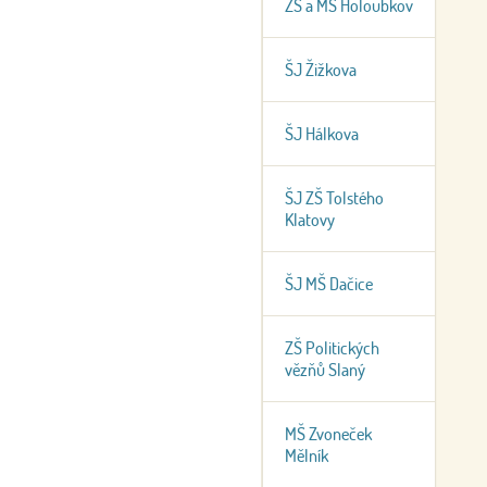
ZŠ a MŠ Holoubkov
ŠJ Žižkova
ŠJ Hálkova
ŠJ ZŠ Tolstého
Klatovy
ŠJ MŠ Dačice
ZŠ Politických
vězňů Slaný
MŠ Zvoneček
Mělník