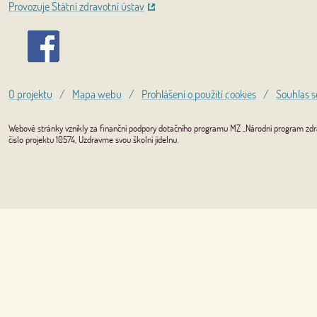
Provozuje Státní zdravotní ústav
O projektu
/
Mapa webu
/
Prohlášení o použití cookies
/
Souhlas s
Webové stránky vznikly za finanční podpory dotačního programu MZ „Národní program zdrav
číslo projektu 10574, Uzdravme svou školní jídelnu.