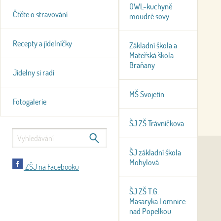
OWL-kuchyně
Čtěte o stravování
moudré sovy
Recepty a jídelníčky
Základní škola a
Mateřská škola
Braňany
Jídelny si radí
MŠ Svojetín
Fotogalerie
ŠJ ZŠ Trávníčkova
ŠJ základní škola
Mohylová
ZŠJ na Facebooku
ŠJ ZŠ T.G.
Masaryka Lomnice
nad Popelkou