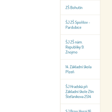
ZŠ Bohutín
ŠJ ZŠ Spořilov -
Pardubice
ŠJ ZŠ nám.
Republiky 9.
Znojmo
14. Základní škola
Plzeň
ŠJ Hradská při
Základní škole Zlín
Štefánikova 2514
SJ Brno Horní 16