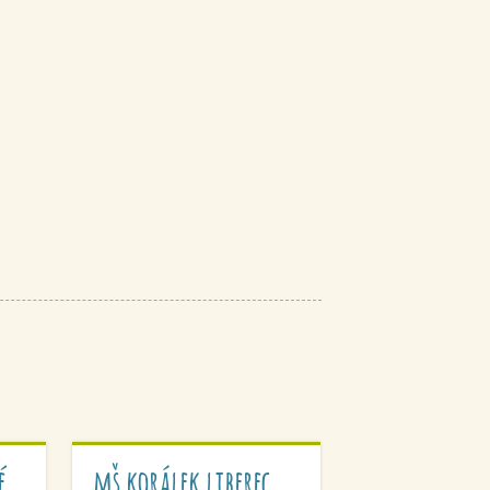
é
mš korálek liberec