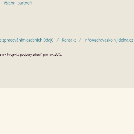
Všichni partneři
e zpracováním osobních údajů
/
Kontakt
/
info@zdravaskolnijidelna.cz
í – Projekty podpory zdraví“ pro rok 2015,