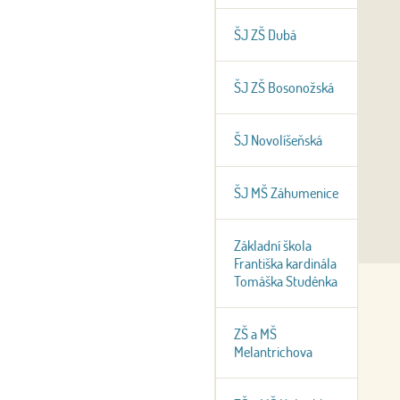
ŠJ ZŠ Dubá
ŠJ ZŠ Bosonožská
ŠJ Novolíšeňská
ŠJ MŠ Záhumenice
Základní škola
Františka kardinála
Tomáška Studénka
ZŠ a MŠ
Melantrichova