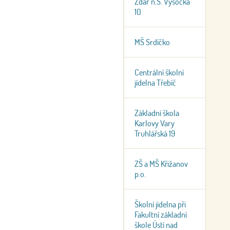
Žďár n.S. Vysocká
10
MŠ Srdíčko
Centrální školní
jídelna Třebíč
Základní škola
Karlovy Vary
Truhlářská 19
ZŠ a MŠ Křižanov
p.o.
Školní jídelna při
Fakultní základní
škole Ústí nad