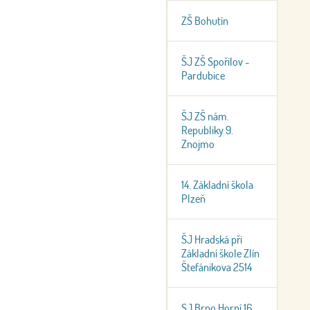
ZŠ Bohutín
ŠJ ZŠ Spořilov -
Pardubice
ŠJ ZŠ nám.
Republiky 9.
Znojmo
14. Základní škola
Plzeň
ŠJ Hradská při
Základní škole Zlín
Štefánikova 2514
SJ Brno Horní 16