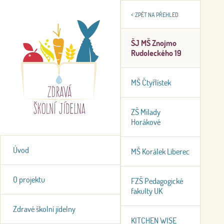
<
ZPĚT NA PŘEHLED
ŠJ MŠ Znojmo
Rudoleckého 19
MŠ Čtyřlístek
ZŠ Milady
Horákové
Úvod
MŠ Korálek Liberec
O projektu
FZŠ Pedagogické
fakulty UK
Zdravé školní jídelny
KITCHEN WISE