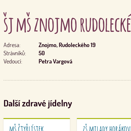
šj mš znojmo rudolecké
Adresa:
Znojmo, Rudoleckého 19
Strávníků:
50
Vedoucí:
Petra Vargová
Další zdravé jídelny
mš čtyřlístek
zš milady horákov