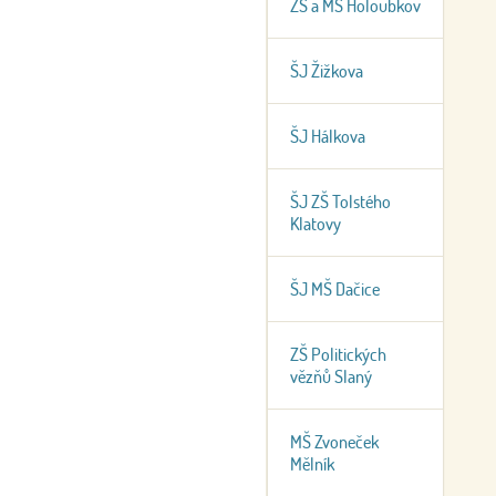
ZŠ a MŠ Holoubkov
ŠJ Žižkova
ŠJ Hálkova
ŠJ ZŠ Tolstého
Klatovy
ŠJ MŠ Dačice
ZŠ Politických
vězňů Slaný
MŠ Zvoneček
Mělník