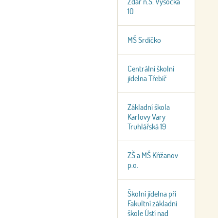
Žďár n.S. Vysocká
10
MŠ Srdíčko
Centrální školní
jídelna Třebíč
Základní škola
Karlovy Vary
Truhlářská 19
ZŠ a MŠ Křižanov
p.o.
Školní jídelna při
Fakultní základní
škole Ústí nad