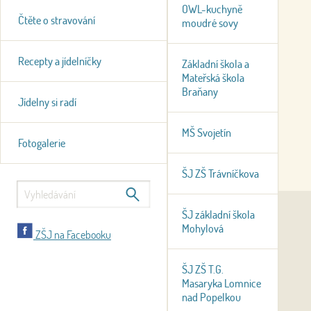
OWL-kuchyně
Čtěte o stravování
moudré sovy
Recepty a jídelníčky
Základní škola a
Mateřská škola
Braňany
Jídelny si radí
MŠ Svojetín
Fotogalerie
ŠJ ZŠ Trávníčkova
ŠJ základní škola
Mohylová
ZŠJ na Facebooku
ŠJ ZŠ T.G.
Masaryka Lomnice
nad Popelkou