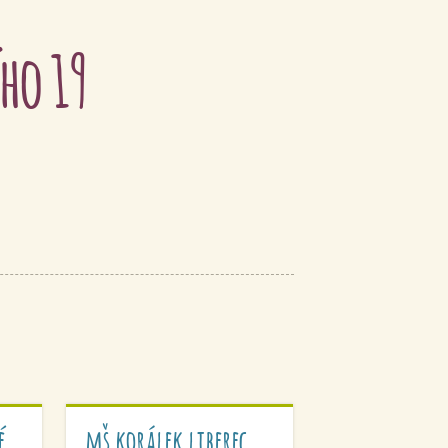
ho 19
é
mš korálek liberec