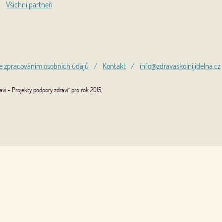
Všichni partneři
e zpracováním osobních údajů
/
Kontakt
/
info@zdravaskolnijidelna.cz
í – Projekty podpory zdraví“ pro rok 2015,