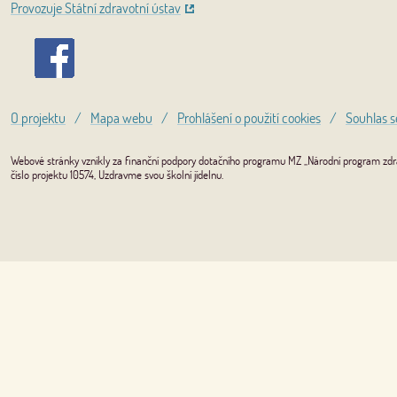
Provozuje Státní zdravotní ústav
O projektu
/
Mapa webu
/
Prohlášení o použití cookies
/
Souhlas s
Webové stránky vznikly za finanční podpory dotačního programu MZ „Národní program zdrav
číslo projektu 10574, Uzdravme svou školní jídelnu.