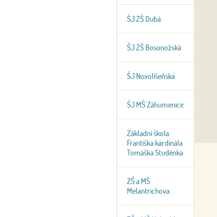
ŠJ ZŠ Dubá
ŠJ ZŠ Bosonožská
ŠJ Novolíšeňská
ŠJ MŠ Záhumenice
Základní škola
Františka kardinála
Tomáška Studénka
ZŠ a MŠ
Melantrichova