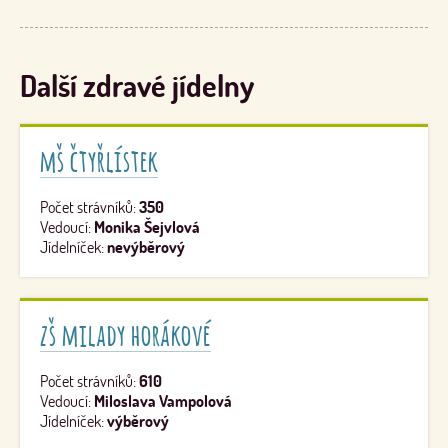
Další zdravé jídelny
mš čtyřlístek
Počet strávníků:
350
Vedoucí:
Monika Šejvlová
Jídelníček:
nevýběrový
zš milady horákové
Počet strávníků:
610
Vedoucí:
Miloslava Vampolová
Jídelníček:
výběrový