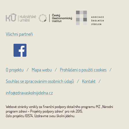
Všichni partneři
O projektu
/
Mapa webu
/
Prohlášení o použití cookies
/
Souhlas se zpracováním osobních údajů
/
Kontakt
/
info@zdravaskolnijidelna.cz
Webové stránky vznikly za finanční podpory dotačního programu MZ „Národní
program zdraví – Projekty podpory zdraví“ pro rok 2015,
číslo projektu 10574, Uzdravme svou školní jídelnu.