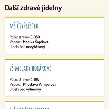
Další zdravé jídelny
mš čtyřlístek
Počet strávníků:
350
Vedoucí:
Monika Šejvlová
Jídelníček:
nevýběrový
zš milady horákové
Počet strávníků:
610
Vedoucí:
Miloslava Vampolová
Jídelníček:
výběrový