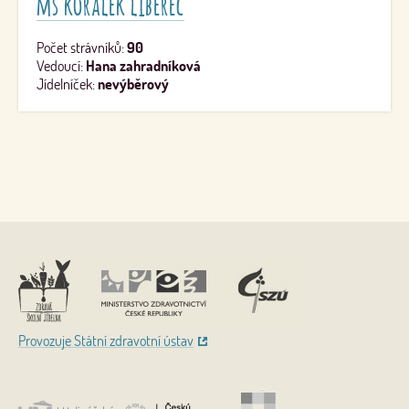
mš korálek liberec
Počet strávníků:
90
Vedoucí:
Hana zahradníková
Jídelníček:
nevýběrový
Nahoru
Provozuje Státní zdravotní ústav