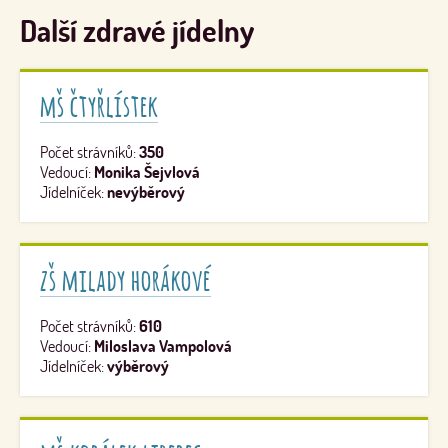
Další zdravé jídelny
mš čtyřlístek
Počet strávníků:
350
Vedoucí:
Monika Šejvlová
Jídelníček:
nevýběrový
zš milady horákové
Počet strávníků:
610
Vedoucí:
Miloslava Vampolová
Jídelníček:
výběrový