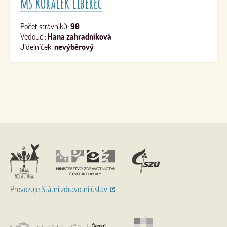
mš korálek liberec
Počet strávníků:
90
Vedoucí:
Hana zahradníková
Jídelníček:
nevýběrový
Nahoru
Provozuje Státní zdravotní ústav