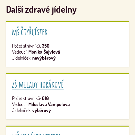
Další zdravé jídelny
mš čtyřlístek
Počet strávníků:
350
Vedoucí:
Monika Šejvlová
Jídelníček:
nevýběrový
zš milady horákové
Počet strávníků:
610
Vedoucí:
Miloslava Vampolová
Jídelníček:
výběrový