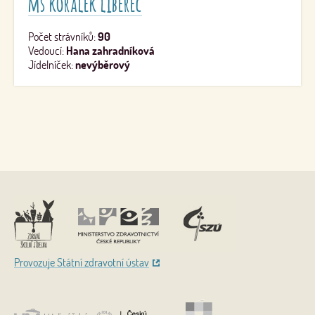
mš korálek liberec
Počet strávníků:
90
Vedoucí:
Hana zahradníková
Jídelníček:
nevýběrový
Nahoru
Provozuje Státní zdravotní ústav