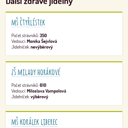
Další zdravé jídelny
mš čtyřlístek
Počet strávníků:
350
Vedoucí:
Monika Šejvlová
Jídelníček:
nevýběrový
zš milady horákové
Počet strávníků:
610
Vedoucí:
Miloslava Vampolová
Jídelníček:
výběrový
mš korálek liberec