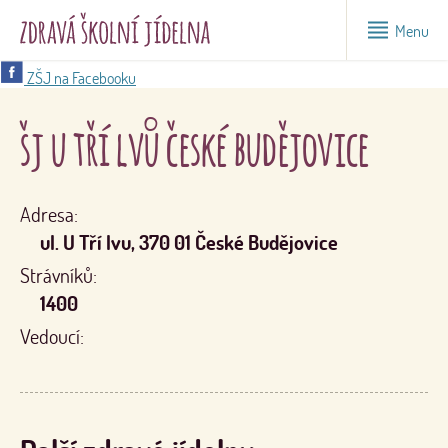
Menu
ZŠJ na Facebooku
šj u tří lvů české budějovice
Adresa:
ul. U Tří lvu, 370 01 České Budějovice
Strávníků:
1400
Vedoucí: