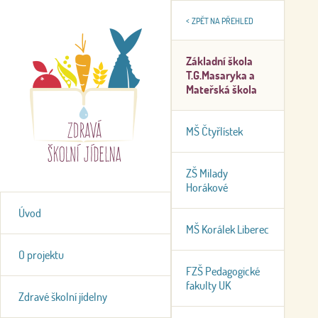
<
ZPĚT NA PŘEHLED
Základní škola
T.G.Masaryka a
Mateřská škola
MŠ Čtyřlístek
ZŠ Milady
Horákové
Úvod
MŠ Korálek Liberec
O projektu
FZŠ Pedagogické
fakulty UK
Zdravé školní jídelny