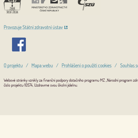
Provozuje Státní zdravotní ústav
O projektu
/
Mapa webu
/
Prohlášení o použití cookies
/
Souhlas s
Webové stránky vznikly za finanční podpory dotačního programu MZ „Národní program zdrav
číslo projektu 10574, Uzdravme svou školní jídelnu.