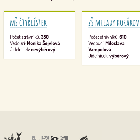
mš čtyřlístek
zš milady horákov
Počet strávníků:
350
Počet strávníků:
610
Vedoucí:
Monika Šejvlová
Vedoucí:
Miloslava
Jídelníček:
nevýběrový
Vampolová
Jídelníček:
výběrový