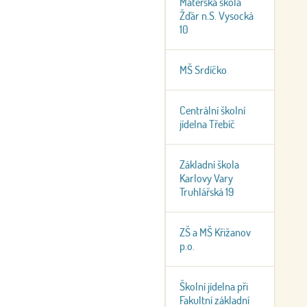
Mateřská škola
Žďár n.S. Vysocká
10
MŠ Srdíčko
Centrální školní
jídelna Třebíč
Základní škola
Karlovy Vary
Truhlářská 19
ZŠ a MŠ Křižanov
p.o.
Školní jídelna při
Fakultní základní