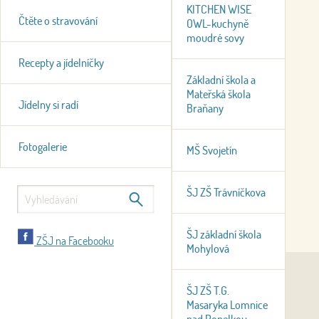
KITCHEN WISE
Čtěte o stravování
OWL-kuchyně
moudré sovy
Recepty a jídelníčky
Základní škola a
Mateřská škola
Jídelny si radí
Braňany
Fotogalerie
MŠ Svojetín
ŠJ ZŠ Trávníčkova
ŠJ základní škola
ZŠJ na Facebooku
Mohylová
ŠJ ZŠ T.G.
Masaryka Lomnice