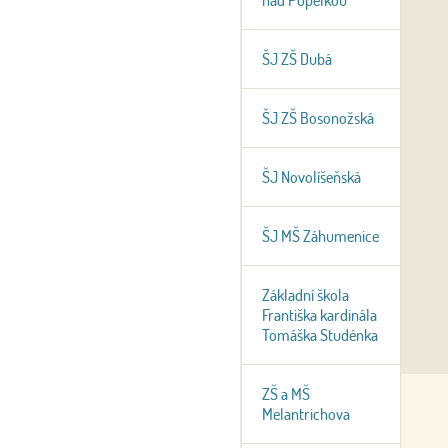
nad Popelkou
ŠJ ZŠ Dubá
ŠJ ZŠ Bosonožská
ŠJ Novolíšeňská
ŠJ MŠ Záhumenice
Základní škola
Františka kardinála
Tomáška Studénka
ZŠ a MŠ
Melantrichova