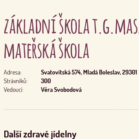
základní škola t.g.mas
mateřská škola
Adresa:
Svatovítská 574, Mladá Boleslav, 29301
Strávníků:
300
Vedoucí:
Věra Svobodová
Další zdravé jídelny