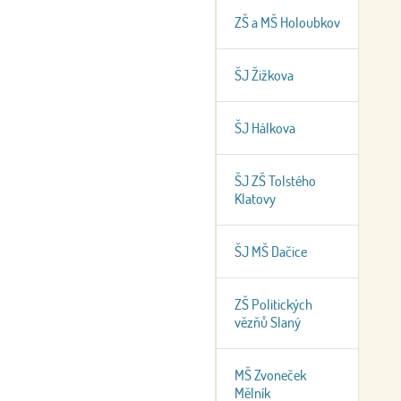
ZŠ a MŠ Holoubkov
ŠJ Žižkova
ŠJ Hálkova
ŠJ ZŠ Tolstého
Klatovy
ŠJ MŠ Dačice
ZŠ Politických
vězňů Slaný
MŠ Zvoneček
Mělník