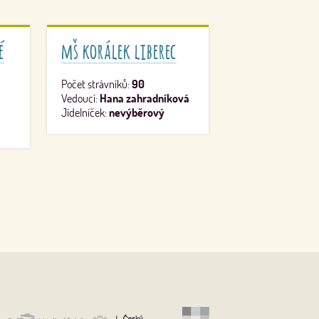
é
mš korálek liberec
Počet strávníků:
90
Vedoucí:
Hana zahradníková
Jídelníček:
nevýběrový