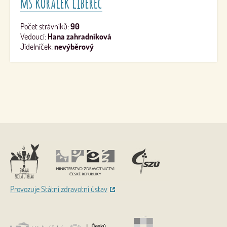
mš korálek liberec
Počet strávníků:
90
Vedoucí:
Hana zahradníková
Jídelníček:
nevýběrový
Nahoru
Provozuje Státní zdravotní ústav