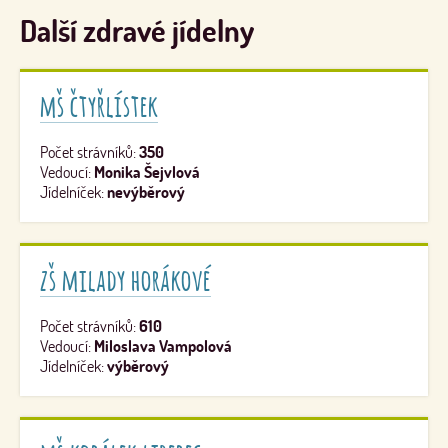
Další zdravé jídelny
mš čtyřlístek
Počet strávníků:
350
Vedoucí:
Monika Šejvlová
Jídelníček:
nevýběrový
zš milady horákové
Počet strávníků:
610
Vedoucí:
Miloslava Vampolová
Jídelníček:
výběrový