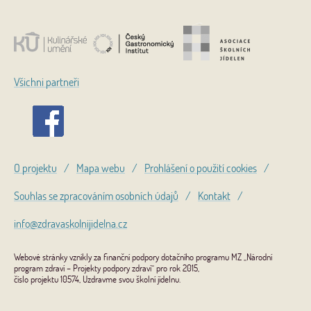
Všichni partneři
O projektu
/
Mapa webu
/
Prohlášení o použití cookies
/
Souhlas se zpracováním osobních údajů
/
Kontakt
/
info@zdravaskolnijidelna.cz
Webové stránky vznikly za finanční podpory dotačního programu MZ „Národní
program zdraví – Projekty podpory zdraví“ pro rok 2015,
číslo projektu 10574, Uzdravme svou školní jídelnu.