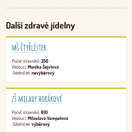
Další zdravé jídelny
mš čtyřlístek
Počet strávníků:
350
Vedoucí:
Monika Šejvlová
Jídelníček:
nevýběrový
zš milady horákové
Počet strávníků:
610
Vedoucí:
Miloslava Vampolová
Jídelníček:
výběrový