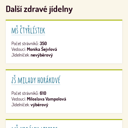
Další zdravé jídelny
mš čtyřlístek
Počet strávníků:
350
Vedoucí:
Monika Šejvlová
Jídelníček:
nevýběrový
zš milady horákové
Počet strávníků:
610
Vedoucí:
Miloslava Vampolová
Jídelníček:
výběrový