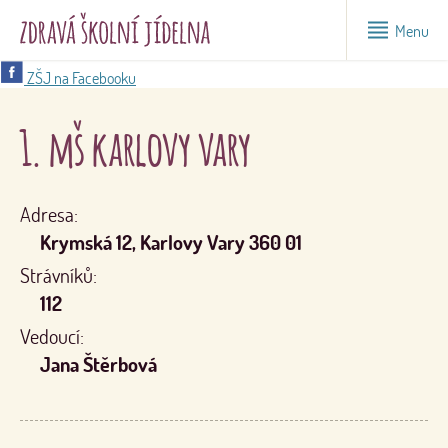
Menu
ZŠJ na Facebooku
1. mš karlovy vary
Adresa:
Krymská 12, Karlovy Vary 360 01
Strávníků:
112
Vedoucí:
Jana Štěrbová