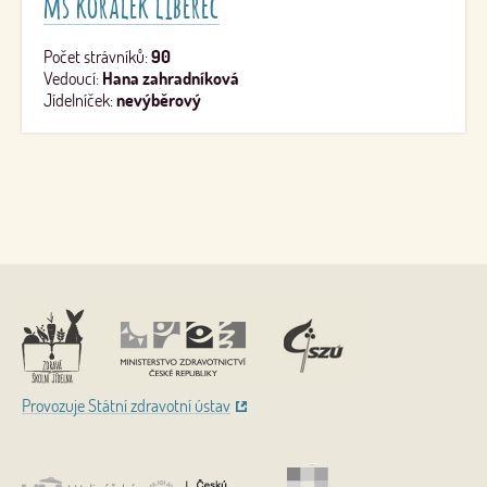
mš korálek liberec
Počet strávníků:
90
Vedoucí:
Hana zahradníková
Jídelníček:
nevýběrový
Nahoru
Provozuje Státní zdravotní ústav