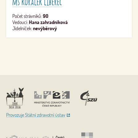
mš korálek liberec
Počet strávníků:
90
Vedoucí:
Hana zahradníková
Jídelníček:
nevýběrový
Nahoru
Provozuje Státní zdravotní ústav