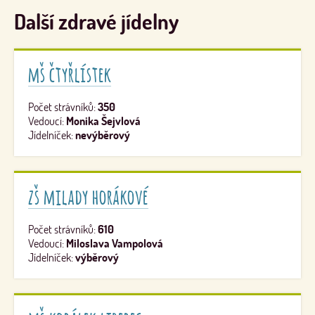
Další zdravé jídelny
mš čtyřlístek
Počet strávníků:
350
Vedoucí:
Monika Šejvlová
Jídelníček:
nevýběrový
zš milady horákové
Počet strávníků:
610
Vedoucí:
Miloslava Vampolová
Jídelníček:
výběrový