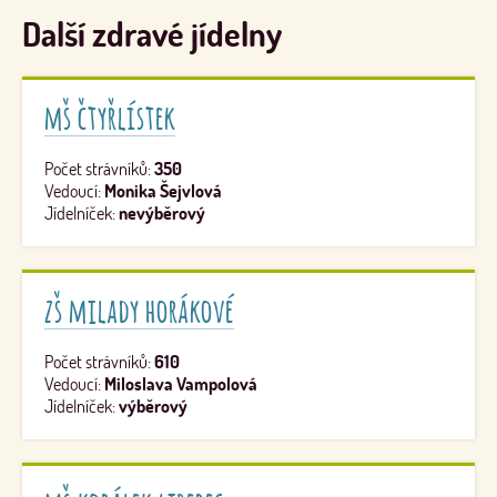
Další zdravé jídelny
mš čtyřlístek
Počet strávníků:
350
Vedoucí:
Monika Šejvlová
Jídelníček:
nevýběrový
zš milady horákové
Počet strávníků:
610
Vedoucí:
Miloslava Vampolová
Jídelníček:
výběrový