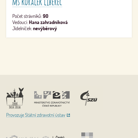
mš korálek liberec
Počet strávníků:
90
Vedoucí:
Hana zahradníková
Jídelníček:
nevýběrový
Nahoru
Provozuje Státní zdravotní ústav