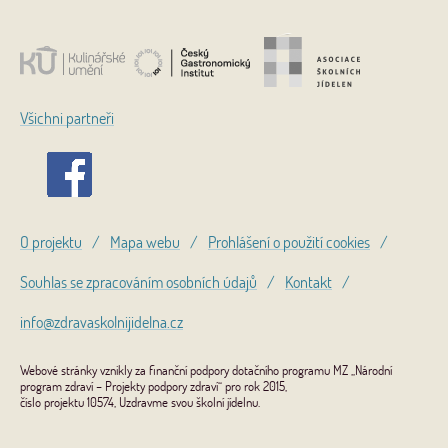
Všichni partneři
O projektu
/
Mapa webu
/
Prohlášení o použití cookies
/
Souhlas se zpracováním osobních údajů
/
Kontakt
/
info@zdravaskolnijidelna.cz
Webové stránky vznikly za finanční podpory dotačního programu MZ „Národní
program zdraví – Projekty podpory zdraví“ pro rok 2015,
číslo projektu 10574, Uzdravme svou školní jídelnu.