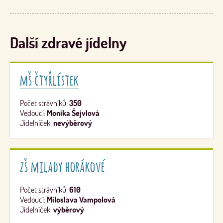
Další zdravé jídelny
mš čtyřlístek
Počet strávníků:
350
Vedoucí:
Monika Šejvlová
Jídelníček:
nevýběrový
zš milady horákové
Počet strávníků:
610
Vedoucí:
Miloslava Vampolová
Jídelníček:
výběrový