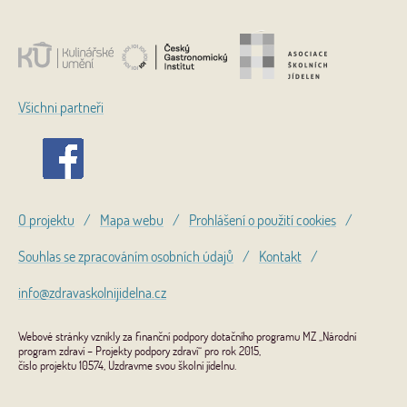
Všichni partneři
O projektu
/
Mapa webu
/
Prohlášení o použití cookies
/
Souhlas se zpracováním osobních údajů
/
Kontakt
/
info@zdravaskolnijidelna.cz
Webové stránky vznikly za finanční podpory dotačního programu MZ „Národní
program zdraví – Projekty podpory zdraví“ pro rok 2015,
číslo projektu 10574, Uzdravme svou školní jídelnu.