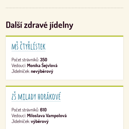
Další zdravé jídelny
mš čtyřlístek
Počet strávníků:
350
Vedoucí:
Monika Šejvlová
Jídelníček:
nevýběrový
zš milady horákové
Počet strávníků:
610
Vedoucí:
Miloslava Vampolová
Jídelníček:
výběrový