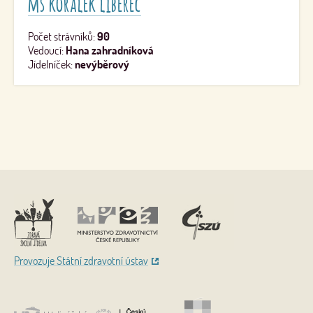
mš korálek liberec
Počet strávníků:
90
Vedoucí:
Hana zahradníková
Jídelníček:
nevýběrový
Nahoru
Provozuje Státní zdravotní ústav