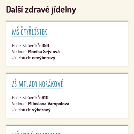
Další zdravé jídelny
mš čtyřlístek
Počet strávníků:
350
Vedoucí:
Monika Šejvlová
Jídelníček:
nevýběrový
zš milady horákové
Počet strávníků:
610
Vedoucí:
Miloslava Vampolová
Jídelníček:
výběrový