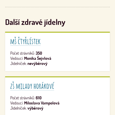
Další zdravé jídelny
mš čtyřlístek
Počet strávníků:
350
Vedoucí:
Monika Šejvlová
Jídelníček:
nevýběrový
zš milady horákové
Počet strávníků:
610
Vedoucí:
Miloslava Vampolová
Jídelníček:
výběrový