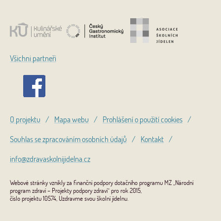
Všichni partneři
O projektu
/
Mapa webu
/
Prohlášení o použití cookies
/
Souhlas se zpracováním osobních údajů
/
Kontakt
/
info@zdravaskolnijidelna.cz
Webové stránky vznikly za finanční podpory dotačního programu MZ „Národní
program zdraví – Projekty podpory zdraví“ pro rok 2015,
číslo projektu 10574, Uzdravme svou školní jídelnu.