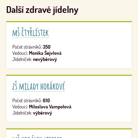
Další zdravé jídelny
mš čtyřlístek
Počet strávníků:
350
Vedoucí:
Monika Šejvlová
Jídelníček:
nevýběrový
zš milady horákové
Počet strávníků:
610
Vedoucí:
Miloslava Vampolová
Jídelníček:
výběrový