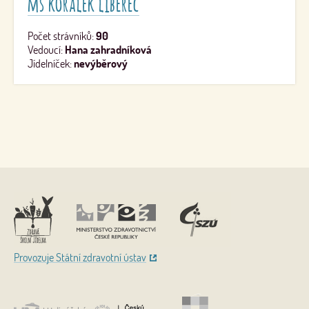
mš korálek liberec
Počet strávníků:
90
Vedoucí:
Hana zahradníková
Jídelníček:
nevýběrový
Nahoru
Provozuje Státní zdravotní ústav