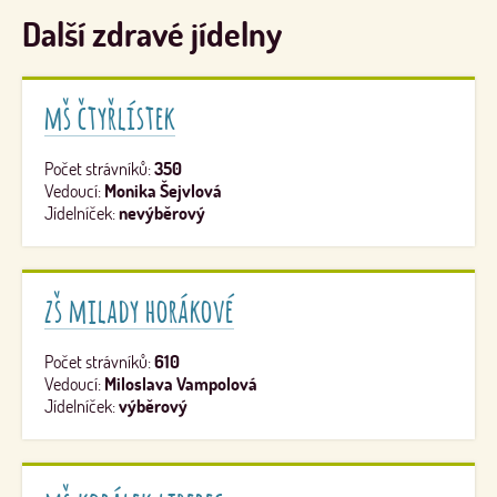
Další zdravé jídelny
mš čtyřlístek
Počet strávníků:
350
Vedoucí:
Monika Šejvlová
Jídelníček:
nevýběrový
zš milady horákové
Počet strávníků:
610
Vedoucí:
Miloslava Vampolová
Jídelníček:
výběrový