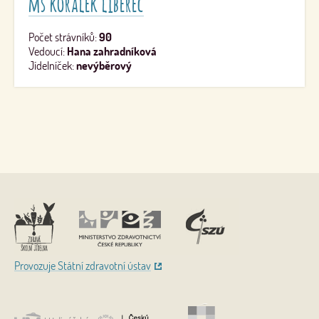
mš korálek liberec
Počet strávníků:
90
Vedoucí:
Hana zahradníková
Jídelníček:
nevýběrový
Nahoru
Provozuje Státní zdravotní ústav