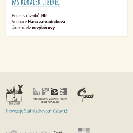
mš korálek liberec
Počet strávníků:
90
Vedoucí:
Hana zahradníková
Jídelníček:
nevýběrový
Nahoru
Provozuje Státní zdravotní ústav