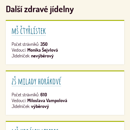
Další zdravé jídelny
mš čtyřlístek
Počet strávníků:
350
Vedoucí:
Monika Šejvlová
Jídelníček:
nevýběrový
zš milady horákové
Počet strávníků:
610
Vedoucí:
Miloslava Vampolová
Jídelníček:
výběrový