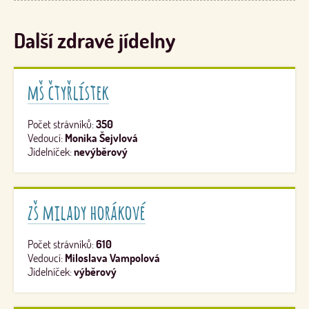
Další zdravé jídelny
mš čtyřlístek
Počet strávníků:
350
Vedoucí:
Monika Šejvlová
Jídelníček:
nevýběrový
zš milady horákové
Počet strávníků:
610
Vedoucí:
Miloslava Vampolová
Jídelníček:
výběrový