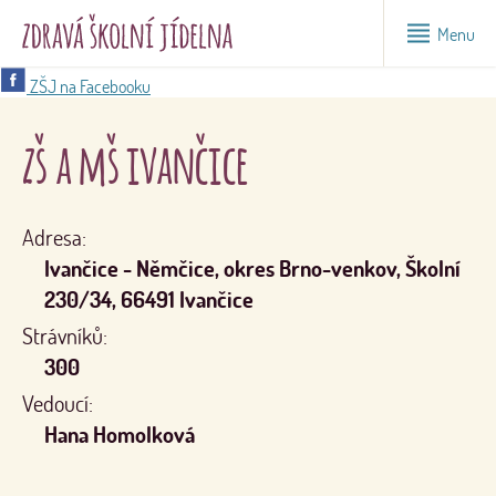
Menu
ZŠJ na Facebooku
zš a mš ivančice
Adresa:
Ivančice - Němčice, okres Brno-venkov, Školní
230/34, 66491 Ivančice
Strávníků:
300
Vedoucí:
Hana Homolková