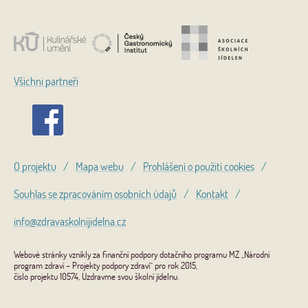
Všichni partneři
O projektu
/
Mapa webu
/
Prohlášení o použití cookies
/
Souhlas se zpracováním osobních údajů
/
Kontakt
/
info@zdravaskolnijidelna.cz
Webové stránky vznikly za finanční podpory dotačního programu MZ „Národní
program zdraví – Projekty podpory zdraví“ pro rok 2015,
číslo projektu 10574, Uzdravme svou školní jídelnu.