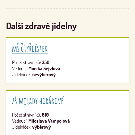
Další zdravé jídelny
mš čtyřlístek
Počet strávníků:
350
Vedoucí:
Monika Šejvlová
Jídelníček:
nevýběrový
zš milady horákové
Počet strávníků:
610
Vedoucí:
Miloslava Vampolová
Jídelníček:
výběrový