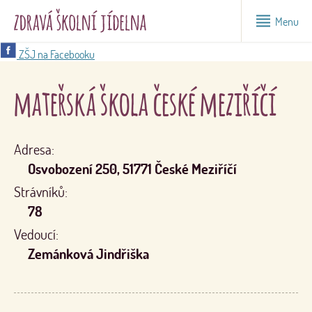
Menu
ZŠJ na Facebooku
mateřská škola české meziříčí
Adresa:
Osvobození 250, 51771 České Meziříčí
Strávníků:
78
Vedoucí:
Zemánková Jindřiška