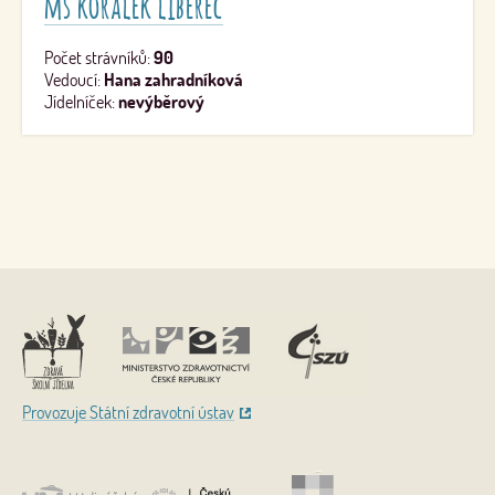
mš korálek liberec
Počet strávníků:
90
Vedoucí:
Hana zahradníková
Jídelníček:
nevýběrový
Nahoru
Provozuje Státní zdravotní ústav