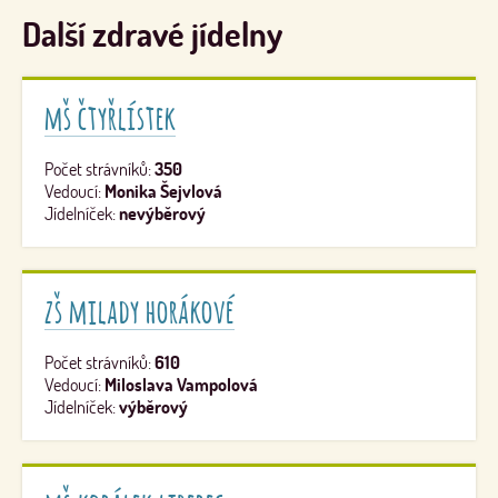
Další zdravé jídelny
mš čtyřlístek
Počet strávníků:
350
Vedoucí:
Monika Šejvlová
Jídelníček:
nevýběrový
zš milady horákové
Počet strávníků:
610
Vedoucí:
Miloslava Vampolová
Jídelníček:
výběrový