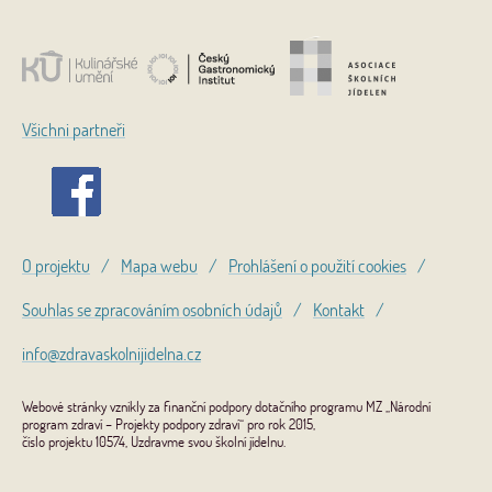
Všichni partneři
O projektu
/
Mapa webu
/
Prohlášení o použití cookies
/
Souhlas se zpracováním osobních údajů
/
Kontakt
/
info@zdravaskolnijidelna.cz
Webové stránky vznikly za finanční podpory dotačního programu MZ „Národní
program zdraví – Projekty podpory zdraví“ pro rok 2015,
číslo projektu 10574, Uzdravme svou školní jídelnu.