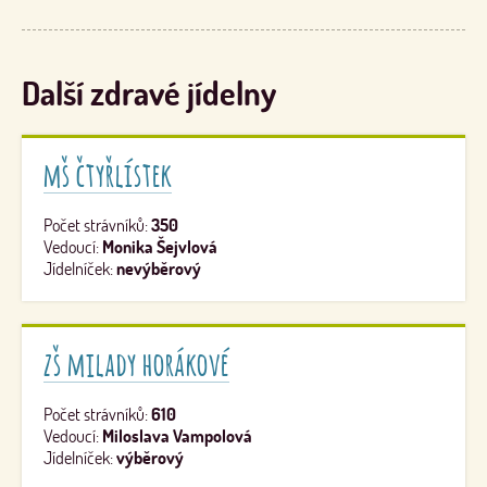
Další zdravé jídelny
mš čtyřlístek
Počet strávníků:
350
Vedoucí:
Monika Šejvlová
Jídelníček:
nevýběrový
zš milady horákové
Počet strávníků:
610
Vedoucí:
Miloslava Vampolová
Jídelníček:
výběrový