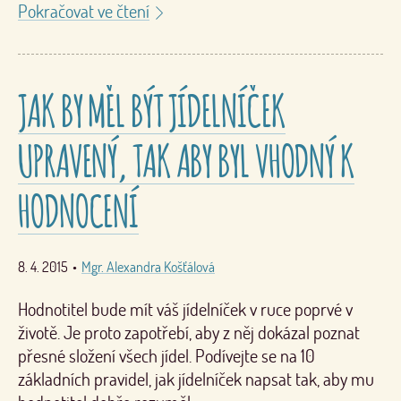
Pokračovat ve čtení
JAK BY MĚL BÝT JÍDELNÍČEK
UPRAVENÝ, TAK ABY BYL VHODNÝ K
HODNOCENÍ
8. 4. 2015
•
Mgr. Alexandra Košťálová
Hodnotitel bude mít váš jídelníček v ruce poprvé v
životě. Je proto zapotřebí, aby z něj dokázal poznat
přesné složení všech jídel. Podívejte se na 10
základních pravidel, jak jídelníček napsat tak, aby mu