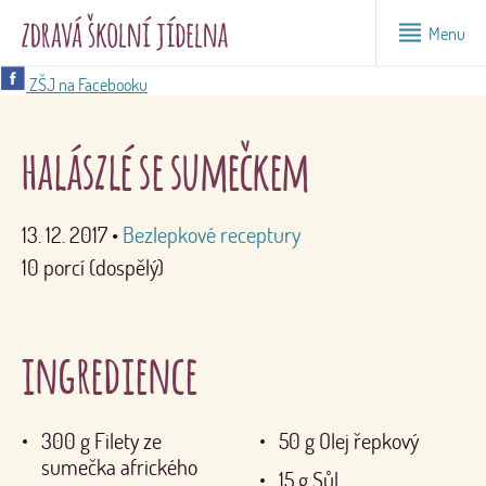
Menu
ZŠJ na Facebooku
halászlé se sumečkem
13. 12. 2017
•
Bezlepkové receptury
10 porcí (dospělý)
ingredience
300
g
Filety ze
50
g
Olej řepkový
sumečka afrického
15
g
Sůl