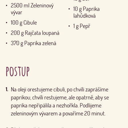
2500
ml
Zeleninový
10
g
Paprika
vývar
lahůdková
100
g
Cibule
1
g
Pepř
200
g
Rajčata loupaná
370
g
Paprika zelená
postup
Na oleji orestujeme cibuli, po chvíli zaprášíme
paprikou, chvíli restujeme, ale opatrně, aby se
paprika nepřipálila a nezhořkla. Podlijeme
zeleninovým vývarem a povaříme 20 minut.