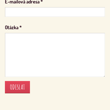
E-mailová adresa
*
toho, jak sedí u stolku)*, každý má svůj příborový nůž,
pečivo a namaže si svačinku samo. Také je na stolku talířek
s se zeleninou případně ovocem a dítě si samo nazdobí
svůj chléb.
Otázka
*
Chápeme, že Vaše představa je trochu odlišná, ale bohužel
je opravdu rizikové, nechat dětmi připravovat svačiny pro
všechny. Zkuste alespoň tuto variantu, která má rovněž
výchovný aspekt a děti jsou velice rády.
*V některých MŠ paní ředitelky zakoupily malinké mističky
- každé dítě má svoji.