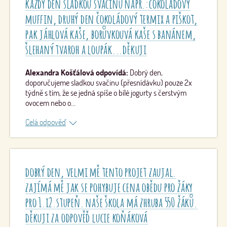
každý den sladkou svačinu např.:čokoládový
muffin, druhý den čokoládový termix a piškot,
pak jáhlová kaše, borůvkouvá kaše s banánem,
šlehaný tvaroh a loupák...děkuji
Alexandra Košťálová odpovídá:
Dobrý den,
doporučujeme sladkou svačinu (přesnídávku) pouze 2x
týdně s tím, že se jedná spíše o bílé jogurty s čerstvým
ovocem nebo o...
Alexandra Košťálová odpovídá:
Dobrý den,
odpověď
doporučujeme sladkou svačinu (přesnídávku) pouze 2x
týdně s tím, že se jedná spíše o bílé jogurty s čerstvým
ovocem nebo obilné kaše slazené spíše ovocem, nebo
vlastnoručně pečené koláče, buchty, ve kterých je
součástí ovoce či tvaroh, mák nebo ořechy. 2x měsíčně je
dobrý den, velmi mě tento projet zaujal.
možnost zařadit sladký hlavní chod k obědu, v takovýto
zajímá mě jak se pohybuje cena obědu pro žáky
den by již neměla být sladká svačina či přesnídávka.
pro 1.i2.stupeň. naše škola má zhruba 550 žáků.
děkuji za odpověď lucie koňáková