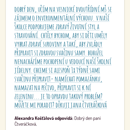
hodnota, kterou je nutné držet, ale selským rozumem je
dobrý den, učím na vesnické dvoutřídní mš se
třeba odhadnout velikost a ještě myslet na to, že ke každé
zájmem o environmentální výchovu. v naší
přesnídávce a svačině by mělo být ovoce nebo zelenina a
opět doporučujeme velikosti pěsti dítěte.
školce podporujeme zdravý životní styl a
stravování. chtěly bychom, aby si děti uměly
vybrat zdravé suroviny a také, aby zvládly
připravit si zdravou svačinu samy. bohužel
nenacházíme pochopení u vedoucí naší školní
jídelny. chceme si alespoň 1x týdně sami
svačinu připravit- namíchat pomazánku,
namazat na pečivo, připravit si k ní
zeleninu... je to opravdu takový problém?
můžete mi poradit? děkuji jana čtveráčková
Alexandra Košťálová odpovídá:
Dobrý den paní
Čtveráčková,