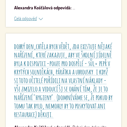
Alexandra Košťálová odpovídá:
...
Alexandra Košťálová odpovídá:
Dobrý den, cenu si
odpověď
škola určuje sama, ale musí vycházet z rozmezí daného
Vyhláškou 107/2005 Sb. O školním stravování, ve znění
pozdějších předpisů. Rozmezí cen, dle věkových skupin
jsou součástí přílohy. Školy se rozhodují většinou, dle
regionu a sociálních podmínek v něm. Pokud se zdraží
dobrý den,chtěla bych vědět, zda existuje nějaké
cena potravin většinou se škola snaží zdražit stravné (což
nařízení, které zakazuje, aby ve školní jídelně
je naprosto rozumné) např. o korunu, pokud ještě má dle
vyhlášky prostor. Cena daná vyhláškou je cena za
byla k dispozici -pouze pro dospělé - sůl+ pepř v
potraviny - tu hradí celou rodič či zákonný zástupce, režie
krytých solničkách, párátka a ubrousky. i když
a platy jsou placeny zřizovatelem a státem. Cena oběda je
tedy dána 3 složkami.
si toto učitelé pořídili na vlastní náklady -
vše zmizelo a vedoucí šj se ohání tím, že je to
nařízení "hygieny". (domníváme se, že pokud by
tomu tak bylo, nemohly by to poskytovat ani
restaurace) děkuji.