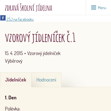
Menu
ZŠJ na Facebooku
vzorový jídleníček č.1
15. 4. 2015
•
Vzorový jídelníček
Výběrový
Jídelníček
Hodnocení
1. Den
Polévka: