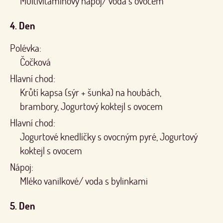
Multivitamínový nápoj/ voda s ovocem
4. Den
Polévka:
Čočková
Hlavní chod:
Krůtí kapsa (sýr + šunka) na houbách,
brambory, Jogurtový koktejl s ovocem
Hlavní chod:
Jogurtové knedlíčky s ovocným pyré, Jogurtový
koktejl s ovocem
Nápoj:
Mléko vanilkové/ voda s bylinkami
5. Den